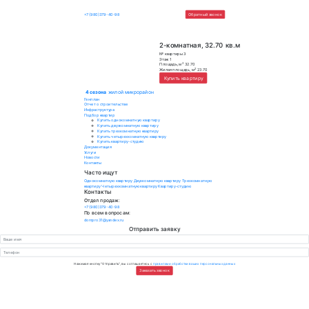
4 сезона
жилой микрорайон
+7 (980)379-40-98
Обратный зво
2-комнатная, 32.
№ квартиры
3
Этаж
1
2
Площадь, м
32.70
2
Жилая площадь, м
23.70
Купить квартиру
4 сезона
жилой микрорайон
Генплан
Отчет о строительстве
Инфраструктура
Подбор квартир
Купить однокомнатную квартиру
Купить двухкомнатную квартиру
Купить трехкомнатную квартиру
Купить четырехкомнатную квартиру
Купить квартиру-студию
Документация
Услуги
Новости
Контакты
Часто ищут
Однокомнатную квартиру
Двухкомнатную квартиру
Трехкомнатную
квартиру
Четырехкомнатную квартиру
Квартиру-студию
Контакты
Отдел продаж:
+7 (980)379-40-98
По всем вопросам: