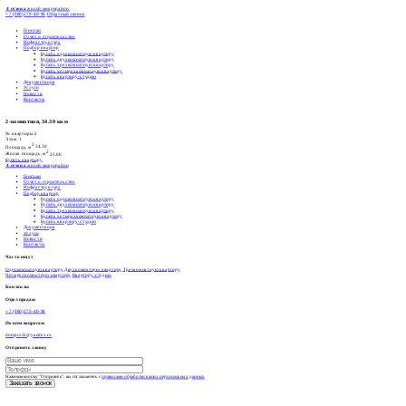
4 сезона
жилой микрорайон
+7 (980)379-40-98
Обратный звонок
Генплан
Отчет о строительстве
Инфраструктура
Подбор квартир
Купить однокомнатную квартиру
Купить двухкомнатную квартиру
Купить трехкомнатную квартиру
Купить четырехкомнатную квартиру
Купить квартиру-студию
Документация
Услуги
Новости
Контакты
2-комнатная, 34.30 кв.м
№ квартиры
2
Этаж
1
2
Площадь, м
34.30
2
Жилая площадь, м
25.00
Купить квартиру
4 сезона
жилой микрорайон
Генплан
Отчет о строительстве
Инфраструктура
Подбор квартир
Купить однокомнатную квартиру
Купить двухкомнатную квартиру
Купить трехкомнатную квартиру
Купить четырехкомнатную квартиру
Купить квартиру-студию
Документация
Услуги
Новости
Контакты
Часто ищут
Однокомнатную квартиру
Двухкомнатную квартиру
Трехкомнатную квартиру
Четырехкомнатную квартиру
Квартиру-студию