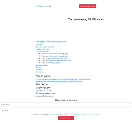
4 сезона
жилой микрорайон
+7 (980)379-40-98
Обратный зво
2-комнатная, 36.
4 сезона
жилой микрорайон
Генплан
Отчет о строительстве
Инфраструктура
Подбор квартир
Купить однокомнатную квартиру
Купить двухкомнатную квартиру
Купить трехкомнатную квартиру
Купить четырехкомнатную квартиру
Купить квартиру-студию
Документация
Услуги
Новости
Контакты
Часто ищут
Однокомнатную квартиру
Двухкомнатную квартиру
Трехкомнатную
квартиру
Четырехкомнатную квартиру
Квартиру-студию
Контакты
Отдел продаж:
+7 (980)379-40-98