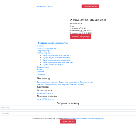
4 сезона
жилой микрорайон
+7 (980)379-40-98
Обратный зво
2-комнатная, 36.
№ квартиры
9
Этаж
1
2
Площадь, м
36.40
2
Жилая площадь, м
26.30
Стоимость, руб.
3 094 000
Купить квартиру
4 сезона
жилой микрорайон
Генплан
Отчет о строительстве
Инфраструктура
Подбор квартир
Купить однокомнатную квартиру
Купить двухкомнатную квартиру
Купить трехкомнатную квартиру
Купить четырехкомнатную квартиру
Купить квартиру-студию
Документация
Услуги
Новости
Контакты
Часто ищут
Однокомнатную квартиру
Двухкомнатную квартиру
Трехкомнатную
квартиру
Четырехкомнатную квартиру
Квартиру-студию
Контакты
Отдел продаж:
+7 (980)379-40-98