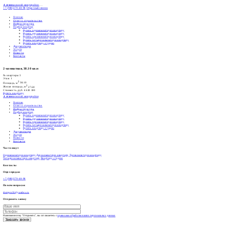
4 сезона
жилой микрорайон
+7 (980)379-40-98
Обратный звонок
Генплан
Отчет о строительстве
Инфраструктура
Подбор квартир
Купить однокомнатную квартиру
Купить двухкомнатную квартиру
Купить трехкомнатную квартиру
Купить четырехкомнатную квартиру
Купить квартиру-студию
Документация
Услуги
Новости
Контакты
2-комнатная, 38.10 кв.м
№ квартиры
3
Этаж
1
2
Площадь, м
38.10
2
Жилая площадь, м
27.60
Стоимость, руб.
4 610 100
Купить квартиру
4 сезона
жилой микрорайон
Генплан
Отчет о строительстве
Инфраструктура
Подбор квартир
Купить однокомнатную квартиру
Купить двухкомнатную квартиру
Купить трехкомнатную квартиру
Купить четырехкомнатную квартиру
Купить квартиру-студию
Документация
Услуги
Новости
Контакты
Часто ищут
Однокомнатную квартиру
Двухкомнатную квартиру
Трехкомнатную квартиру
Четырехкомнатную квартиру
Квартиру-студию