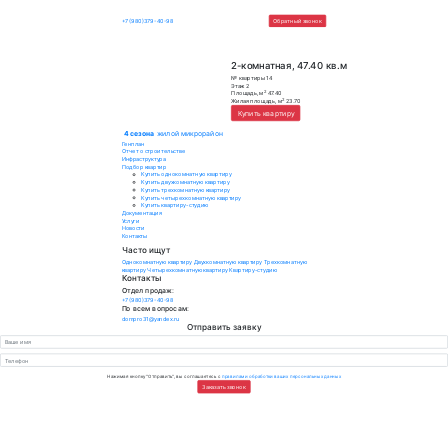
4 сезона
жилой микрорайон
+7 (980)379-40-98
Обратный зво
2-комнатная, 47.
№ квартиры
14
Этаж
2
2
Площадь, м
47.40
2
Жилая площадь, м
23.70
Купить квартиру
4 сезона
жилой микрорайон
Генплан
Отчет о строительстве
Инфраструктура
Подбор квартир
Купить однокомнатную квартиру
Купить двухкомнатную квартиру
Купить трехкомнатную квартиру
Купить четырехкомнатную квартиру
Купить квартиру-студию
Документация
Услуги
Новости
Контакты
Часто ищут
Однокомнатную квартиру
Двухкомнатную квартиру
Трехкомнатную
квартиру
Четырехкомнатную квартиру
Квартиру-студию
Контакты
Отдел продаж:
+7 (980)379-40-98
По всем вопросам: