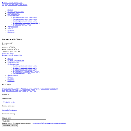
4 сезона
жилой микрорайон
+7 (980)379-40-98
Обратный звонок
Генплан
Отчет о строительстве
Инфраструктура
Подбор квартир
Купить однокомнатную квартиру
Купить двухкомнатную квартиру
Купить трехкомнатную квартиру
Купить четырехкомнатную квартиру
Купить квартиру-студию
Документация
Услуги
Новости
Контакты
3-комнатная, 50.76 кв.м
№ квартиры
17
Этаж
2
2
Площадь, м
50.76
2
Жилая площадь, м
36.2
Стоимость, руб.
6 852 600
Купить квартиру
4 сезона
жилой микрорайон
Генплан
Отчет о строительстве
Инфраструктура
Подбор квартир
Купить однокомнатную квартиру
Купить двухкомнатную квартиру
Купить трехкомнатную квартиру
Купить четырехкомнатную квартиру
Купить квартиру-студию
Документация
Услуги
Новости
Контакты
Часто ищут
Однокомнатную квартиру
Двухкомнатную квартиру
Трехкомнатную квартиру
Четырехкомнатную квартиру
Квартиру-студию