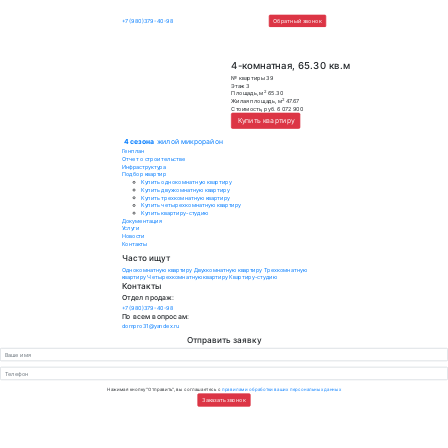
4 сезона
жилой микрорайон
+7 (980)379-40-98
Обратный зво
4-комнатная, 65
№ квартиры
39
Этаж
3
2
Площадь, м
65.30
2
Жилая площадь, м
47.67
Стоимость, руб.
6 072 900
Купить квартиру
4 сезона
жилой микрорайон
Генплан
Отчет о строительстве
Инфраструктура
Подбор квартир
Купить однокомнатную квартиру
Купить двухкомнатную квартиру
Купить трехкомнатную квартиру
Купить четырехкомнатную квартиру
Купить квартиру-студию
Документация
Услуги
Новости
Контакты
Часто ищут
Однокомнатную квартиру
Двухкомнатную квартиру
Трехкомнатную
квартиру
Четырехкомнатную квартиру
Квартиру-студию
Контакты
Отдел продаж:
+7 (980)379-40-98